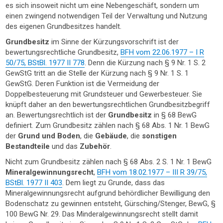
es sich insoweit nicht um eine Nebengeschäft, sondern um
einen zwingend notwendigen Teil der Verwaltung und Nutzung
des eigenen Grundbesitzes handelt.
Grundbesitz
im Sinne der Kürzungsvorschrift ist der
bewertungsrechtliche Grundbesitz,
BFH vom 22.06.1977 – I R
50/75, BStBl. 1977 II 778
. Denn die Kürzung nach § 9 Nr. 1 S. 2
GewStG tritt an die Stelle der Kürzung nach § 9 Nr. 1 S. 1
GewStG. Deren Funktion ist die Vermeidung der
Doppelbesteuerung mit Grundsteuer und Gewerbesteuer. Sie
knüpft daher an den bewertungsrechtlichen Grundbesitzbegriff
an. Bewertungsrechtlich ist der
Grundbesitz
in § 68 BewG
definiert. Zum Grundbesitz zählen nach § 68 Abs. 1 Nr. 1 BewG
der
Grund und Boden
, die
Gebäude
, die
sonstigen
Bestandteile
und das
Zubehör
.
Nicht zum Grundbesitz zählen nach § 68 Abs. 2 S. 1 Nr. 1 BewG
Mineralgewinnungsrecht
,
BFH vom 18.02.1977 – III R 39/75,
BStBl. 1977 II 403
. Dem liegt zu Grunde, dass das
Mineralgewinnungsrecht aufgrund behördlicher Bewilligung den
Bodenschatz zu gewinnen entsteht, Gürsching/Stenger, BewG, §
100 BewG Nr. 29. Das Minderalgewinnungsrecht stellt damit