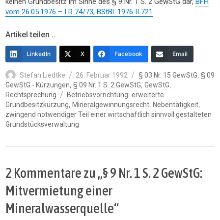
keinen Grundbesitz im Sinne des § 9 Nr. 1 S. 2 GewStG dar,
BFH
vom 26.05.1976 – I R 74/73, BStBl. 1976 II 721
.
Artikel teilen ..
LinkedIn
X
Facebook
Email
Autor
Veröffentlicht
Kategorien
,
Stefan Liedtke
26. Februar 1992
§ 03 Nr. 15 GewStG
§ 09
am
,
,
,
GewStG - Kürzungen
§ 09 Nr. 1 S. 2 GewStG
GewStG
Schlagwörter
,
Rechtsprechung
Betriebsvorrichtung
erweiterte
,
,
,
Grundbesitzkürzung
Mineralgewinnungsrecht
Nebentätigkeit
zwingend notwendiger Teil einer wirtschaftlich sinnvoll gestalteten
Grundstücksverwaltung
2 Kommentare zu „§ 9 Nr. 1 S. 2 GewStG:
Mitvermietung einer
Mineralwasserquelle“