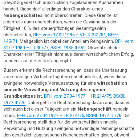
GewStG gesetzlich ausdrücklich zugelassenen Ausnahmen
handelt. Diese darf allerdings den Charakter eines
Nebengeschäftes
nicht überschreiten. Diese Grenze ist
jedenfalls dann überschritten, wenn die Gewinne aus der
Tätigkeit 10 % des steuerpflichtigen Gesamtgewinn
überschreiten,
BFH vom 12.09.1985 – VIII R 241/81, BFHE
145/71
. Maßgeblich ist dabei der Anteil am Reingewinn,
BFH vom
31.07.1980 – I R 30/77, BStBl. 1985 II 662
. Obwohl sich der
Charakter einer Tätigkeit nicht aus deren wirtschaftlichem Erfolg,
sondenr aus deren Umfang ergibt.
Zudem erkennt die Rechtsprechung an, dass die Überlassung
von sonstigen Wirtschaftsgütern unschädlich ist, wenn diese
zwingend notwendige Voraussetzung für eine
wirtschaftlich
sinnvolle Verwaltung und Nutzung des eigenen
Grundbesitzes
ist,
BFH vom 27.04.1977 – I R 214/75, BStBl.
1977 II 776
. Dabei geht die Rechtsprechung davon aus, dass es
sich auch bei dieser Tätigkeit um ein
Nebengeschäft
handeln
muss,
BFH vom 27.04.1977 – I R 214/75, BStBl. 1977 II 776
. Die
Rechtsprechung stellt das für die wirtschaftlich sinnvolle
Verwaltung und Nutzung zwingend notwendiger Nebengeschäfte
den gesetzlich zugelassenen Nebengeschäften gleich, obwohl